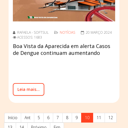
RAFAELA - SOFTSUL
NOTÍCIAS
20 MARÇO 2024
ACESSOS: 1683
Boa Vista da Aparecida em alerta Casos
de Dengue continuam aumentando
Leia mais...
Início
Ant
5
6
7
8
9
10
11
12
13
14
Próximo
Fim