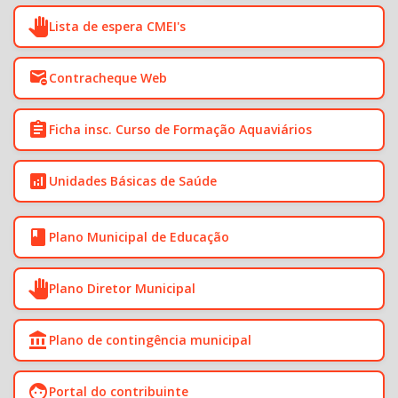
pan_tool
Lista de espera CMEI's
unsubscribe
Contracheque Web
assignment
Ficha insc. Curso de Formação Aquaviários
analytics
Unidades Básicas de Saúde
book
Plano Municipal de Educação
pan_tool
Plano Diretor Municipal
account_balance
Plano de contingência municipal
face
Portal do contribuinte