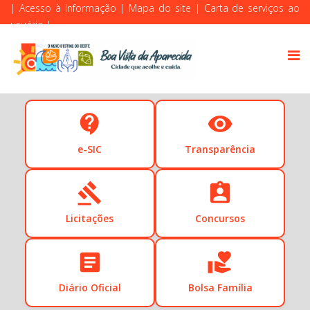
|
Acesso à Informação
|
Mapa do site
|
Carta de serviços ao
usuário
|
contact_support
visibility
e-SIC
Transparência
gavel
assignment_ind
Licitações
Concursos
article
volunteer_activism
Diário Oficial
Bolsa Família