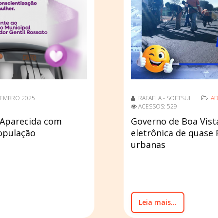
TEMBRO 2025
RAFAELA - SOFTSUL
AD
ACESSOS: 529
a Aparecida com
Governo de Boa Vist
população
eletrônica de quase 
urbanas
Leia mais...