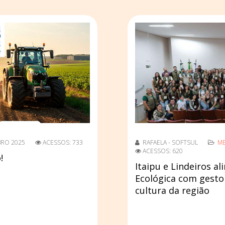
BRO 2025
ACESSOS: 733
RAFAELA - SOFTSUL
ME
ACESSOS: 620
!
Itaipu e Lindeiros a
Ecológica com gesto
cultura da região