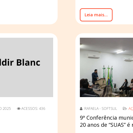
Leia mais...
O 2025
ACESSOS: 436
RAFAELA - SOFTSUL
AÇ
9ª Conferência munici
20 anos de “SUAS” é 