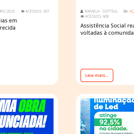
BRO 2025
ACESSOS: 367
RAFAELA - SOFTSUL
AÇ
ACESSOS: 608
lias em
Assistência Social re
recida
voltadas à comunidad
Leia mais...