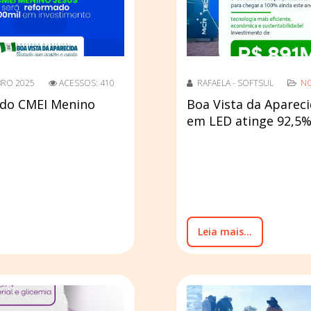
BRO 2025
ACESSOS: 410
RAFAELA - SOFTSUL
NO
 do CMEI Menino
Boa Vista da Apareci
em LED atinge 92,5
Leia mais...