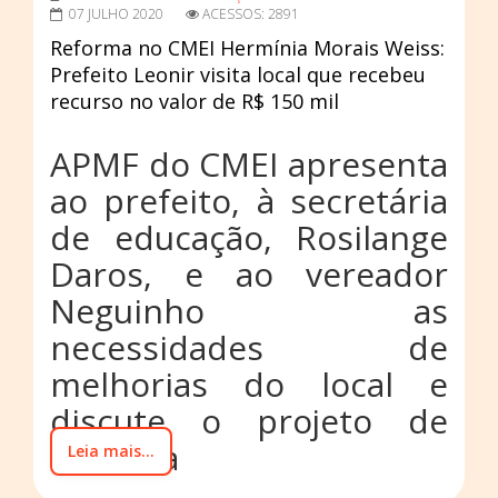
07 JULHO 2020
ACESSOS: 2891
Reforma no CMEI Hermínia Morais Weiss:
Prefeito Leonir visita local que recebeu
recurso no valor de R$ 150 mil
APMF do CMEI apresenta
ao prefeito, à secretária
de educação, Rosilange
Daros, e ao vereador
Neguinho as
necessidades de
melhorias do local e
discute o projeto de
reforma
Leia mais...