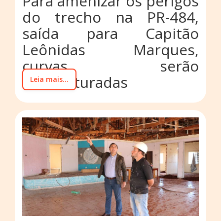
Para amenizar os perigos
do trecho na PR-484,
saída para Capitão
Leônidas Marques,
curvas serão
reestruturadas
Leia mais...