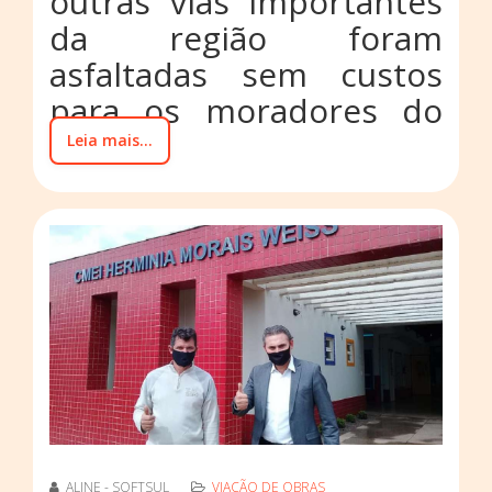
outras vias importantes
da região foram
asfaltadas sem custos
para os moradores do
local
Leia mais...
ALINE - SOFTSUL
VIAÇÃO DE OBRAS