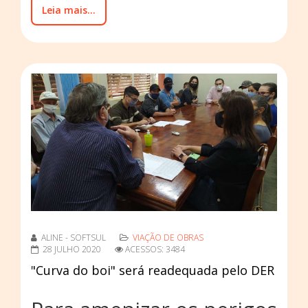
Leia mais...
ALINE - SOFTSUL
VIAÇÃO DE OBRAS
28 JULHO 2020
ACESSOS: 3484
"Curva do boi" será readequada pelo DER