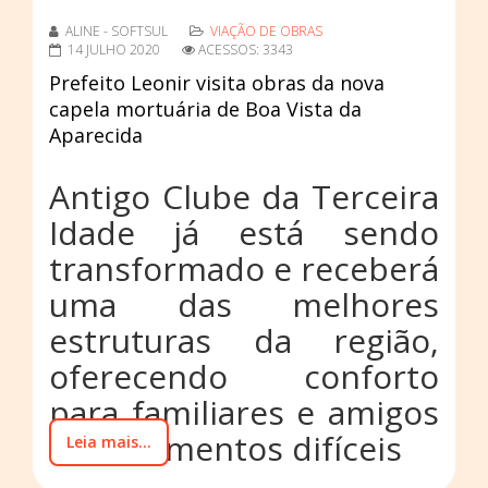
ALINE - SOFTSUL
VIAÇÃO DE OBRAS
14 JULHO 2020
ACESSOS: 3343
Prefeito Leonir visita obras da nova
capela mortuária de Boa Vista da
Aparecida
Antigo Clube da Terceira
Idade já está sendo
transformado e receberá
uma das melhores
estruturas da região,
oferecendo conforto
para familiares e amigos
nos momentos difíceis
Leia mais...