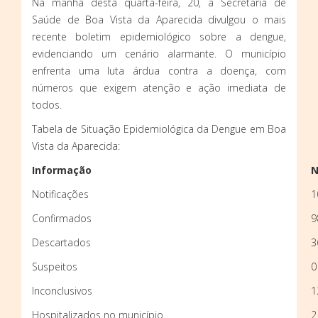
Na manhã desta quarta-feira, 20, a Secretaria de
Saúde de Boa Vista da Aparecida divulgou o mais
recente boletim epidemiológico sobre a dengue,
evidenciando um cenário alarmante. O município
enfrenta uma luta árdua contra a doença, com
números que exigem atenção e ação imediata de
todos.
Tabela de Situação Epidemiológica da Dengue em Boa
Vista da Aparecida:
Informação
N
Notificações
1
Confirmados
9
Descartados
3
Suspeitos
0
Inconclusivos
1
Hospitalizados no município
2