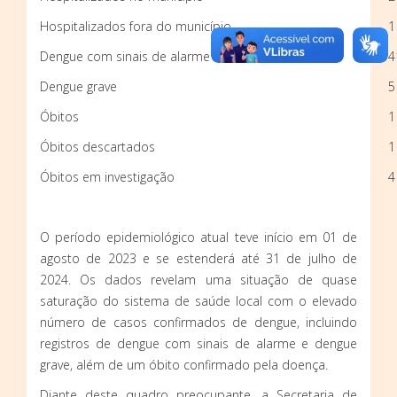
Hospitalizados fora do município
1
Dengue com sinais de alarme
4
Dengue grave
5
Óbitos
1
Óbitos descartados
1
Óbitos em investigação
4
O período epidemiológico atual teve início em 01 de
agosto de 2023 e se estenderá até 31 de julho de
2024. Os dados revelam uma situação de quase
saturação do sistema de saúde local com o elevado
número de casos confirmados de dengue, incluindo
registros de dengue com sinais de alarme e dengue
grave, além de um óbito confirmado pela doença.
Diante deste quadro preocupante, a Secretaria de