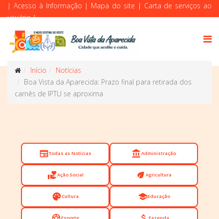
|
Acesso à Informação
|
Mapa do site
|
Carta de serviços ao
usuário
|
Início
Notícias
Boa Vista da Aparecida: Prazo final para retirada dos
carnês de IPTU se aproxima
newspaper
account_balance
Todas as Notícias
Administração
volunteer_activism
eco
Ação Social
Agricultura
palette
school
Cultura
Educação
sports_soccer
attach_money
Esporte
Fazenda