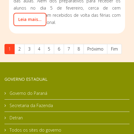
das aulas. Além dos preparativos para receber os
alunos no dia 5 de fevereiro, cerca de cem
profissionais foram recebidos de volta das férias com
Leia mais...
palestra motivacional.
1
2
3
4
5
6
7
8
Próximo
Fim
GOVERNO ESTADUAL
Governo do Paraná
Secretaria da Fazenda
Detran
Todos os sites do governo