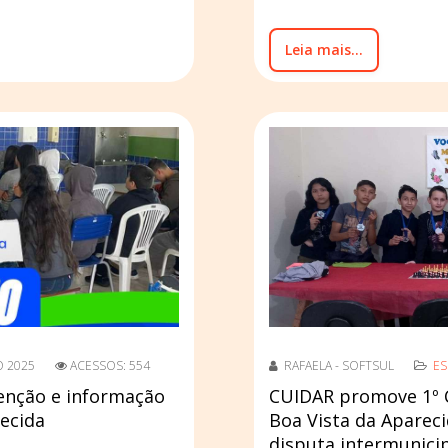
Leia mais...
O 2025
ACESSOS: 554
RAFAELA - SOFTSUL
E
enção e informação
CUIDAR promove 1º 
ecida
Boa Vista da Apareci
disputa intermunici