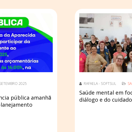
 SETEMBRO 2025
RAFAELA - SOFTSUL
S
Saúde mental em foc
ência pública amanhã
diálogo e do cuidad
planejamento