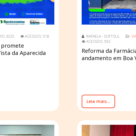
RO 2025
ACESSOS: 518
RAFAELA - SOFTSUL
VI
ACESSOS: 592
e promete
Reforma da Farmácia 
ista da Aparecida
andamento em Boa V
Leia mais...