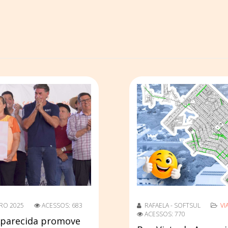
RO 2025
ACESSOS: 683
RAFAELA - SOFTSUL
VI
ACESSOS: 770
Aparecida promove