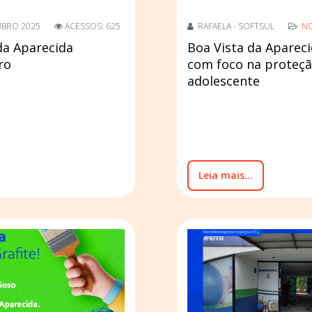
UBRO 2025
ACESSOS: 625
RAFAELA - SOFTSUL
NO
da Aparecida
Boa Vista da Apareci
ro
com foco na proteçã
adolescente
Leia mais...