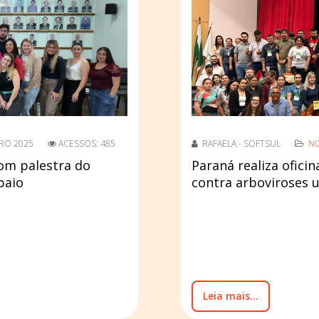
RO 2025
ACESSOS: 485
RAFAELA - SOFTSUL
NO
com palestra do
Paraná realiza oficin
paio
contra arboviroses 
Leia mais...