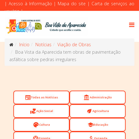
|
Acesso à Informação
|
Mapa do site
|
Carta de serviços ao
usuário
|
Início
Notícias
Viação de Obras
Boa Vista da Aparecida tem obras de pavimentação
asfáltica sobre pedras irregulares
newspaper
account_balance
Todas as Notícias
Administração
volunteer_activism
eco
Ação Social
Agricultura
palette
school
Cultura
Educação
sports_soccer
attach_money
Esporte
Fazenda