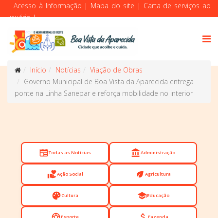
|
Acesso à Informação
|
Mapa do site
|
Carta de serviços ao
usuário
|
Início
Notícias
Viação de Obras
Governo Municipal de Boa Vista da Aparecida entrega
ponte na Linha Sanepar e reforça mobilidade no interior
newspaper
account_balance
Todas as Notícias
Administração
volunteer_activism
eco
Ação Social
Agricultura
palette
school
Cultura
Educação
sports_soccer
attach_money
Esporte
Fazenda