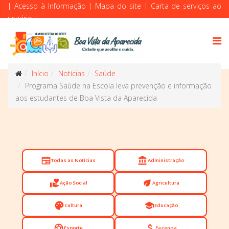
|
Acesso à Informação
|
Mapa do site
|
Carta de serviços ao
usuário
|
Início
Notícias
Saúde
Programa Saúde na Escola leva prevenção e informação
aos estudantes de Boa Vista da Aparecida
newspaper
account_balance
Todas as Notícias
Administração
volunteer_activism
eco
Ação Social
Agricultura
palette
school
Cultura
Educação
sports_soccer
attach_money
Esporte
Fazenda