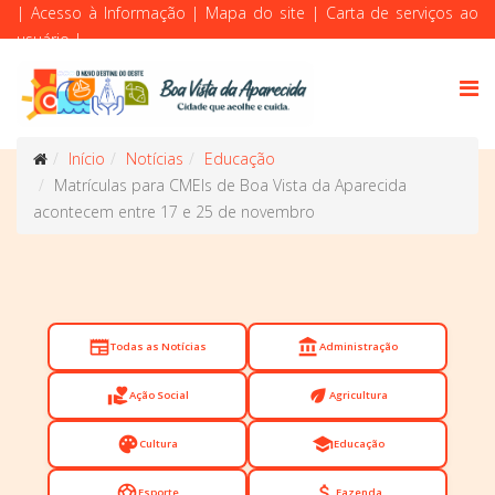
|
Acesso à Informação
|
Mapa do site
|
Carta de serviços ao
usuário
|
Início
Notícias
Educação
Matrículas para CMEIs de Boa Vista da Aparecida
acontecem entre 17 e 25 de novembro
newspaper
account_balance
Todas as Notícias
Administração
volunteer_activism
eco
Ação Social
Agricultura
palette
school
Cultura
Educação
sports_soccer
attach_money
Esporte
Fazenda