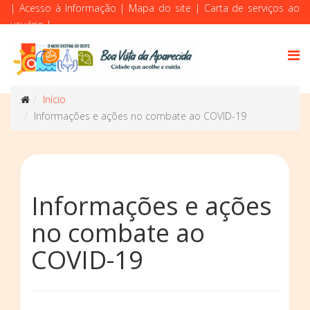
|
Acesso à Informação
|
Mapa do site
|
Carta de serviços ao
usuário
|
Início
Informações e ações no combate ao COVID-19
Informações e ações
no combate ao
COVID-19