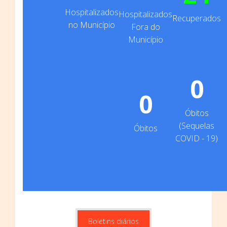
Hospitalizados
Hospitalizados
Recuperados
no Município
Fora do
Município
0
0
Óbitos
(Sequelas
Óbitos
COVID - 19)
Boletins diários