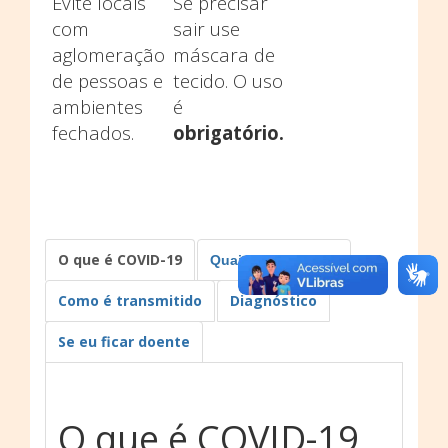
Evite locais
Se precisar
com
sair use
aglomeração
máscara de
de pessoas e
tecido. O uso
ambientes
é
fechados.
obrigatório.
O que é COVID-19
Quais os sintomas
Como é transmitido
Diagnóstico
Se eu ficar doente
O que é COVID-19