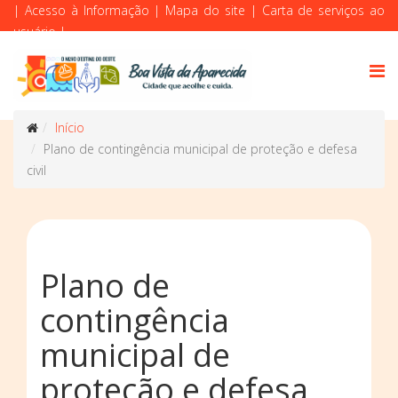
|
Acesso à Informação
|
Mapa do site
|
Carta de serviços ao
usuário
|
Início
Plano de contingência municipal de proteção e defesa
civil
Plano de
contingência
municipal de
proteção e defesa