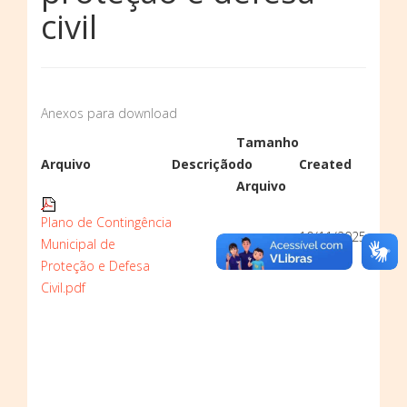
civil
Anexos para download
Tamanho
Arquivo
Descrição
do
Created
Arquivo
Plano de Contingência
10/11/2025
Municipal de
1226 kB
09:44
Proteção e Defesa
Civil.pdf