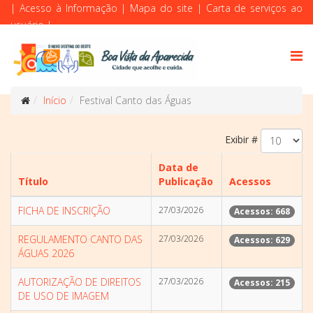
|
Acesso à Informação
|
Mapa do site
|
Carta de serviços ao
usuário
|
Início
Festival Canto das Águas
Exibir #
Data de
Título
Publicação
Acessos
FICHA DE INSCRIÇÃO
27/03/2026
Acessos: 668
REGULAMENTO CANTO DAS
27/03/2026
Acessos: 629
ÁGUAS 2026
AUTORIZAÇÃO DE DIREITOS
27/03/2026
Acessos: 215
DE USO DE IMAGEM