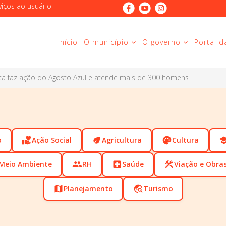
viços ao usuário
|
Início
O município
O governo
Portal d
ta faz ação do Agosto Azul e atende mais de 300 homens
o
volunteer_activism
Ação Social
eco
Agricultura
palette
Cultura
scho
Meio Ambiente
people
RH
local_hospital
Saúde
construction
Viação e Obra
map
Planejamento
travel_explore
Turismo