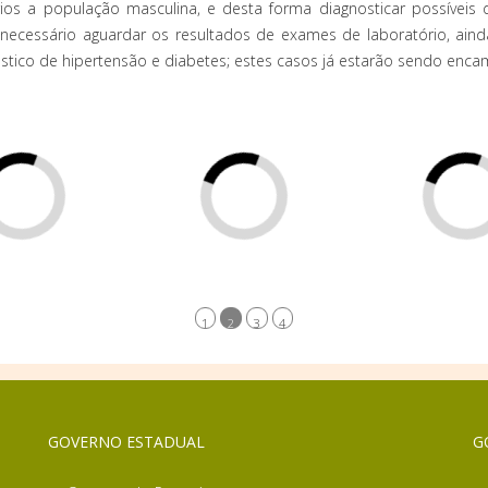
rios a população masculina, e desta forma diagnosticar possívei
 necessário aguardar os resultados de exames de laboratório, aind
ostico de hipertensão e diabetes; estes casos já estarão sendo enc
1
2
3
4
GOVERNO ESTADUAL
G