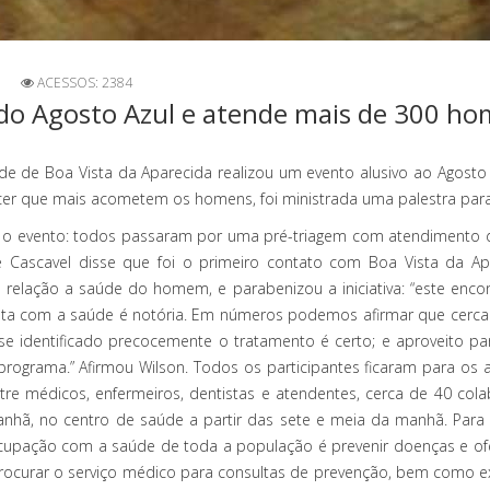
ACESSOS: 2384
 do Agosto Azul e atende mais de 300 h
 saúde de Boa Vista da Aparecida realizou um evento alusivo ao Ago
cer que mais acometem os homens, foi ministrada uma palestra par
o evento: todos passaram por uma pré-triagem com atendimento d
e Cascavel disse que foi o primeiro contato com Boa Vista da A
m relação a saúde do homem, e parabenizou a iniciativa: “este en
sta com a saúde é notória. Em números podemos afirmar que cerc
se identificado precocemente o tratamento é certo; e aproveito 
e programa.” Afirmou Wilson. Todos os participantes ficaram para os
tre médicos, enfermeiros, dentistas e atendentes, cerca de 40 co
, no centro de saúde a partir das sete e meia da manhã. Para a 
ocupação com a saúde de toda a população é prevenir doenças e ofe
rar o serviço médico para consultas de prevenção, bem como exam