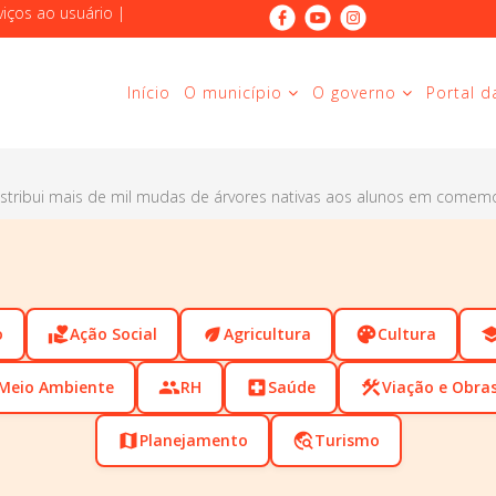
viços ao usuário
|
Início
O município
O governo
Portal d
istribui mais de mil mudas de árvores nativas aos alunos em comem
o
volunteer_activism
Ação Social
eco
Agricultura
palette
Cultura
scho
Meio Ambiente
people
RH
local_hospital
Saúde
construction
Viação e Obra
map
Planejamento
travel_explore
Turismo