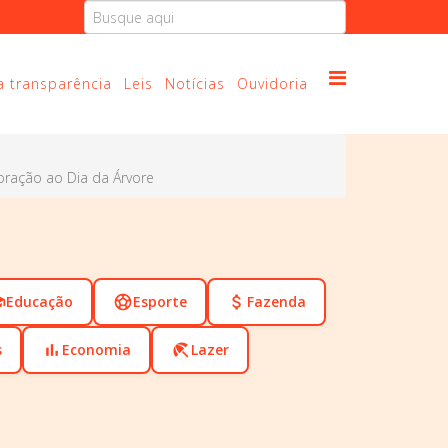
a transparência
Leis
Notícias
Ouvidoria
oração ao Dia da Árvore
ol
Educação
sports_soccer
Esporte
attach_money
Fazenda
s
bar_chart
Economia
beach_access
Lazer