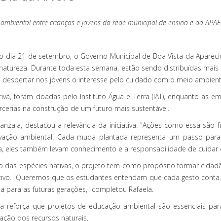
o ambiental entre crianças e jovens da rede municipal de ensino e da APAE
mo dia 21 de setembro, o Governo Municipal de Boa Vista da Apare
natureza. Durante toda esta semana, estão sendo distribuídas mais 
e despertar nos jovens o interesse pelo cuidado com o meio ambient
ivá, foram doadas pelo Instituto Água e Terra (IAT), enquanto as e
rcerias na construção de um futuro mais sustentável.
anzala, destacou a relevância da iniciativa. "Ações como essa são
ação ambiental. Cada muda plantada representa um passo para u
 eles também levam conhecimento e a responsabilidade de cuidar d
zação das espécies nativas, o projeto tem como propósito formar ci
ivo. "Queremos que os estudantes entendam que cada gesto conta. P
da para as futuras gerações," completou Rafaela.
da reforça que projetos de educação ambiental são essenciais pa
ação dos recursos naturais.