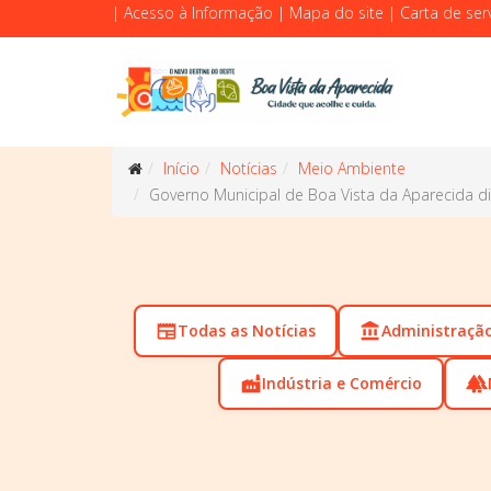
|
Acesso à Informação
|
Mapa do site
|
Carta de ser
Início
Notícias
Meio Ambiente
Governo Municipal de Boa Vista da Aparecida d
newspaper
Todas as Notícias
account_balance
Administraçã
factory
Indústria e Comércio
forest