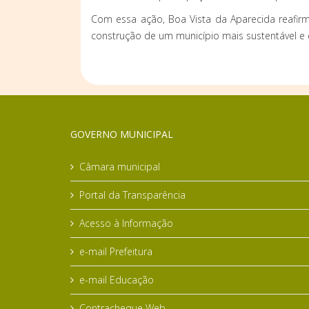
Com essa ação, Boa Vista da Aparecida reafi
construção de um município mais sustentável e 
GOVERNO MUNICIPAL
Câmara municipal
Portal da Transparência
Acesso à Informação
e-mail Prefeitura
e-mail Educação
Contracheque Web