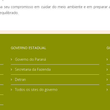
rma seu compromisso em cuidar do meio ambiente e em preparar a
equilibrado.
GOVERNO ESTADUAL
G
Governo do Paraná
Secretaria da Fazenda
Detran
Todos os sites do governo