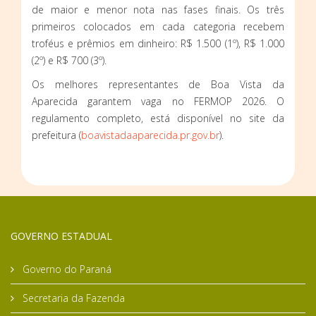
de maior e menor nota nas fases finais. Os três
primeiros colocados em cada categoria recebem
troféus e prêmios em dinheiro: R$ 1.500 (1º), R$ 1.000
(2º) e R$ 700 (3º).
Os melhores representantes de Boa Vista da
Aparecida garantem vaga no FERMOP 2026. O
regulamento completo, está disponível no site da
prefeitura (
boavistadaaparecida.pr.gov.br
).
GOVERNO ESTADUAL
Governo do Paraná
Secretaria da Fazenda