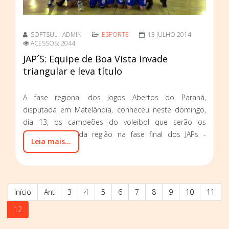
SOFTSUL - ADMIN
ESPORTE
13 JULHO 2014
ACESSOS: 2044
JAP´S: Equipe de Boa Vista invade
triangular e leva título
A fase regional dos Jogos Abertos do Paraná,
disputada em Matelândia, conheceu neste domingo,
dia 13, os campeões do voleibol que serão os
representantes da região na fase final dos JAPs -
Leia mais...
Divisão B.
Início
Ant
3
4
5
6
7
8
9
10
11
12