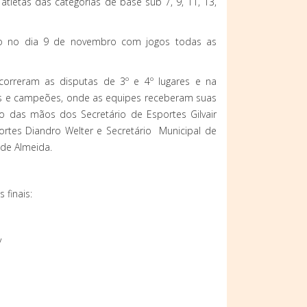
tletas das categorias de base sub 7, 9, 11, 13,
cio no dia 9 de novembro com jogos todas as
ocorreram as disputas de 3º e 4º lugares e na
ares e campeões, onde as equipes receberam suas
 das mãos dos Secretário de Esportes Gilvair
portes Diandro Welter e Secretário Municipal de
 de Almeida.
 finais:
y