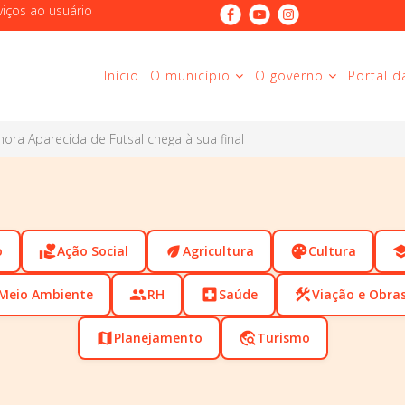
viços ao usuário
|
Início
O município
O governo
Portal d
ora Aparecida de Futsal chega à sua final
o
volunteer_activism
Ação Social
eco
Agricultura
palette
Cultura
scho
Meio Ambiente
people
RH
local_hospital
Saúde
construction
Viação e Obra
map
Planejamento
travel_explore
Turismo