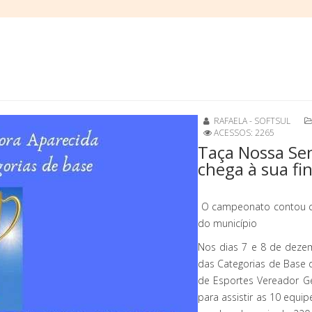
RAFAELA - SOFTSUL
ACESSOS: 2265
Taça Nossa Sen
chega à sua fin
O campeonato contou co
do município
Nos dias 7 e 8 de dezem
das Categorias de Base d
de Esportes Vereador G
para assistir as 10 equip