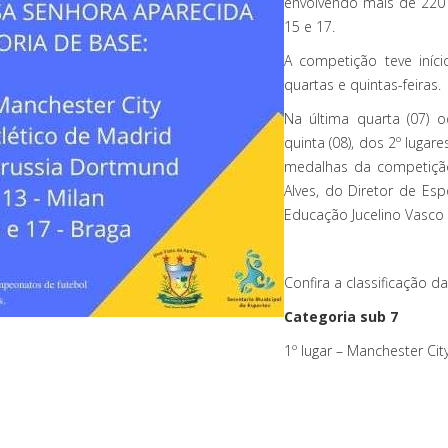
envolvendo mais de 220 a
15 e 17.
A competição teve iní
quartas e quintas-feiras.
Na última quarta (07) 
quinta (08), dos 2º lug
medalhas da competição
Alves, do Diretor de Es
Educação Jucelino Vasco
Confira a classificação das
Categoria sub 7
1º lugar – Manchester Cit