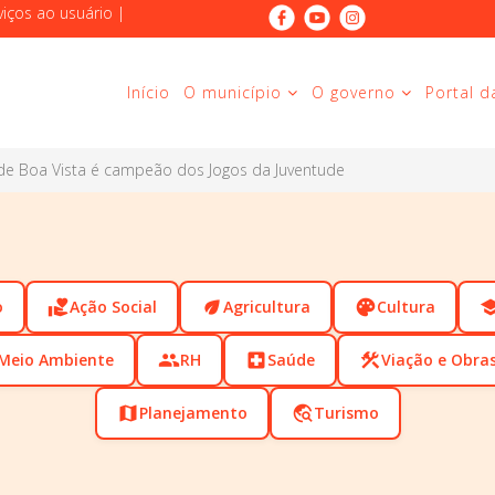
viços ao usuário
|
Início
O município
O governo
Portal d
 de Boa Vista é campeão dos Jogos da Juventude
o
volunteer_activism
Ação Social
eco
Agricultura
palette
Cultura
scho
Meio Ambiente
people
RH
local_hospital
Saúde
construction
Viação e Obra
map
Planejamento
travel_explore
Turismo