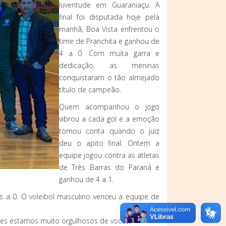
Juventude em Guaraniaçu. A
final foi disputada hoje pela
manhã, Boa Vista enfrentou o
time de Pranchita e ganhou de
4 a 0. Com muita garra e
dedicação, as meninas
conquistaram o tão almejado
título de campeão.
Quem acompanhou o jogo
vibrou a cada gol e a emoção
tomou conta quando o juiz
deu o apito final. Ontem a
equipe jogou contra as atletas
de Três Barras do Paraná e
ganhou de 4 a 1.
s a 0. O voleibol masculino venceu a equipe de
ses estamos muito orgulhosos de vocês.