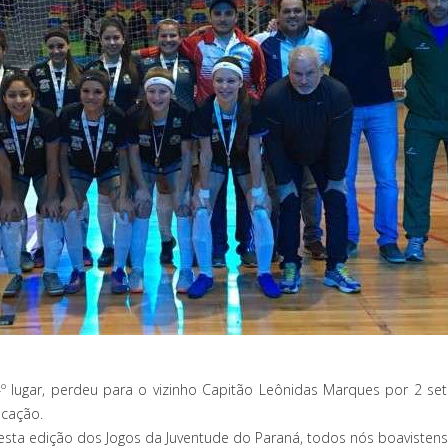
4º lugar, perdeu para o vizinho Capitão Leônidas Marques por 2 set
ocação.
esta edição dos Jogos da Juventude do Paraná, todos nós boavisten