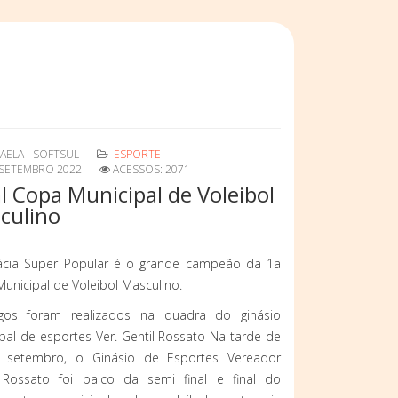
AELA - SOFTSUL
ESPORTE
 SETEMBRO 2022
ACESSOS: 2071
al Copa Municipal de Voleibol
culino
cia Super Popular é o grande campeão da 1a
unicipal de Voleibol Masculino.
gos foram realizados na quadra do ginásio
pal de esportes Ver. Gentil Rossato Na tarde de
 setembro, o Ginásio de Esportes Vereador
l Rossato foi palco da semi final e final do