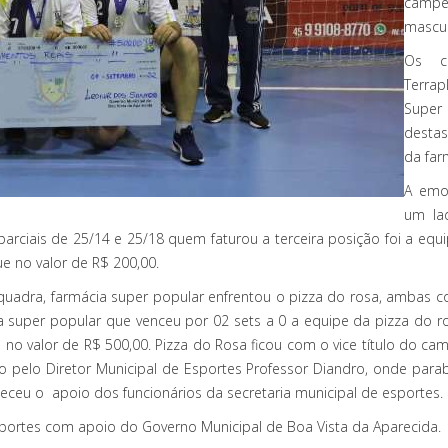
campe
mascul
Os co
Terrap
Super 
destas
da far
A emo
um la
parciais de 25/14 e 25/18 quem faturou a terceira posição foi a equip
 no valor de R$ 200,00.
 quadra, farmácia super popular enfrentou o pizza do rosa, ambas
ia super popular que venceu por 02 sets a 0 a equipe da pizza do ro
o valor de R$ 500,00. Pizza do Rosa ficou com o vice título do c
do pelo Diretor Municipal de Esportes Professor Diandro, onde pa
ceu o apoio dos funcionários da secretaria municipal de esportes.
Esportes com apoio do Governo Municipal de Boa Vista da Aparecida.