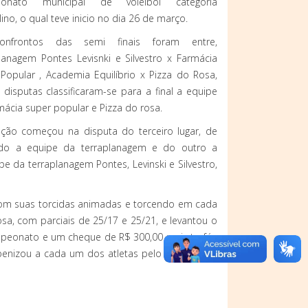
onato municipal de voleibol categoria
ino, o qual teve inicio no dia 26 de março.
nfrontos das semi finais foram entre,
lanagem Pontes Levisnki e Silvestro x Farmácia
Popular , Academia Equilíbrio x Pizza do Rosa,
 disputas classificaram-se para a final a equipe
mácia super popular e Pizza do rosa.
ção começou na disputa do terceiro lugar, de
do a equipe da terraplanagem e do outro a
e da terraplanagem Pontes, Levinski e Silvestro,
 com suas torcidas animadas e torcendo em cada
sa, com parciais de 25/17 e 25/21, e levantou o
ampeonato e um cheque de R$ 300,00 mais troféu
rabenizou a cada um dos atletas pelo empenho e