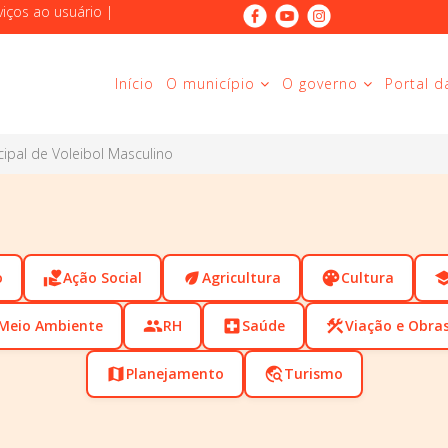
viços ao usuário
|
Início
O município
O governo
Portal d
cipal de Voleibol Masculino
o
volunteer_activism
Ação Social
eco
Agricultura
palette
Cultura
scho
Meio Ambiente
people
RH
local_hospital
Saúde
construction
Viação e Obra
map
Planejamento
travel_explore
Turismo