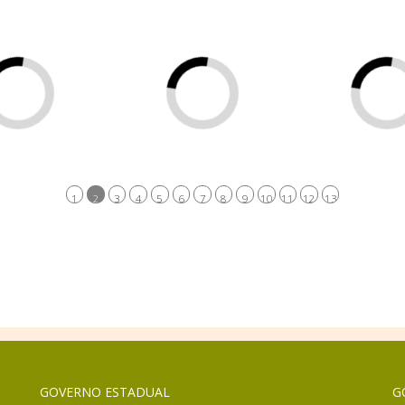
1
2
3
4
5
6
7
8
9
10
11
12
13
GOVERNO ESTADUAL
G