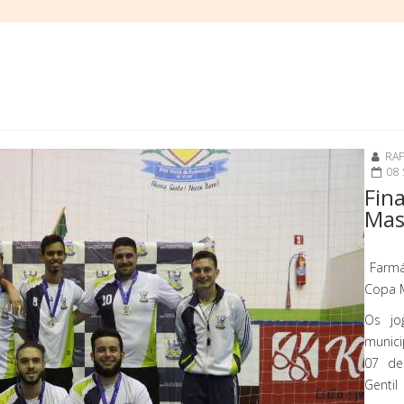
RAF
08
Fin
Mas
Farmá
Copa M
Os jo
munici
07 de
Genti