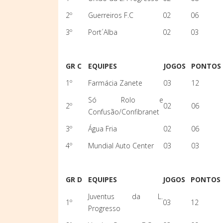
2º
Guerreiros F.C
02
06
3º
Port´Alba
02
03
GR C
EQUIPES
JOGOS
PONTOS
1º
Farmácia Zanete
03
12
Só Rolo e
2º
02
06
Confusão/Confibranet
3º
Água Fria
02
06
4º
Mundial Auto Center
03
03
GR D
EQUIPES
JOGOS
PONTOS
Juventus da L.
1º
03
12
Progresso