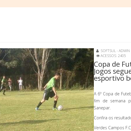
SOFTSUL - ADMIN
ACESSOS: 2405
Copa de Fut
Jogos segu
esportivo b
A 6º Copa de Futeb
fim de semana pa
Sanepar.
Confira os resultad
Verdes Campos F.C 