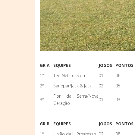
GR A
EQUIPES
JOGOS
PONTOS
1º
Teq Net Telecom
01
06
2º
Sanepar/Jack & Jack
02
05
Flor da Serra/Nova
3º
01
03
Geração
GR B
EQUIPES
JOGOS
PONTOS
1º
União da L. Progresso
02
08