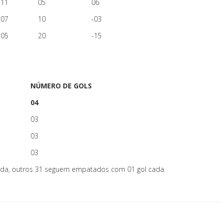
11
05
06
07
10
-03
05
20
-15
NÚMERO DE GOLS
04
03
03
03
da, outros 31 seguem empatados com 01 gol cada.