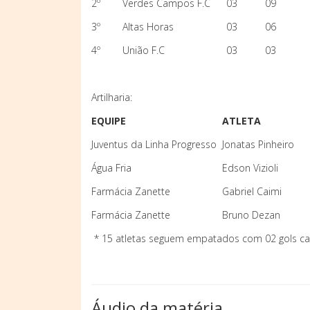
2º
Verdes Campos F.C
03
09
3º
Altas Horas
03
06
4º
União F.C
03
03
Artilharia:
EQUIPE
ATLETA
Juventus da Linha Progresso
Jonatas Pinheiro
Água Fria
Edson Vizioli
Farmácia Zanette
Gabriel Caimi
Farmácia Zanette
Bruno Dezan
* 15 atletas seguem empatados com 02 gols ca
Áudio da matéria