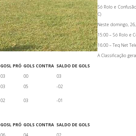
Só Rolo e Confusão
C)
Neste domingo, 26,
15:00 – Só Rolo e C
16:00 – Teq Net Te
A Classificação ge
GOSL PRÓ
GOLS CONTRA
SALDO DE GOLS
03
00
03
03
05
-02
02
03
-01
GOSL PRÓ
GOLS CONTRA
SALDO DE GOLS
06
04
02