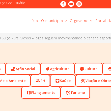
viços ao usuário
|
Início
O município
O governo
Portal d
 Suíço Rural Sicredi – Jogos seguem movimentando o cenário esport
o
volunteer_activism
Ação Social
eco
Agricultura
palette
Cultura
scho
Meio Ambiente
people
RH
local_hospital
Saúde
construction
Viação e Obra
map
Planejamento
travel_explore
Turismo