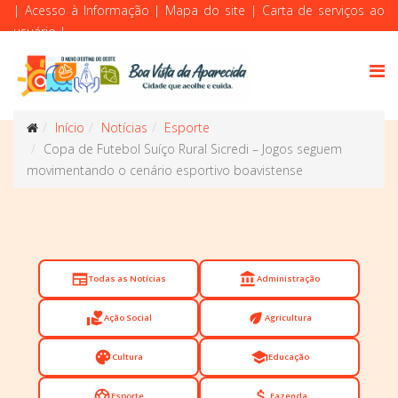
|
Acesso à Informação
|
Mapa do site
|
Carta de serviços ao
usuário
|
Início
Notícias
Esporte
Copa de Futebol Suíço Rural Sicredi – Jogos seguem
movimentando o cenário esportivo boavistense
newspaper
account_balance
Todas as Notícias
Administração
volunteer_activism
eco
Ação Social
Agricultura
palette
school
Cultura
Educação
sports_soccer
attach_money
Esporte
Fazenda