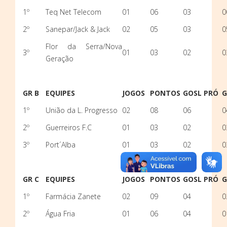
1º
Teq Net Telecom
01
06
03
0
2º
Sanepar/Jack & Jack
02
05
03
0
Flor da Serra/Nova
3º
01
03
02
0
Geração
GR B
EQUIPES
JOGOS
PONTOS
GOSL PRÓ
G
1º
União da L. Progresso
02
08
06
0
2º
Guerreiros F.C
01
03
02
0
3º
Port´Alba
01
03
02
0
GR C
EQUIPES
JOGOS
PONTOS
GOSL PRÓ
G
1º
Farmácia Zanete
02
09
04
0
2º
Água Fria
01
06
04
0