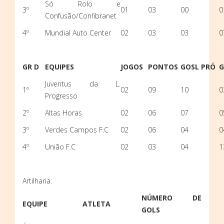
Só Rolo e
3º
01
03
00
0
Confusão/Confibranet
4º
Mundial Auto Center
02
03
03
0
GR D
EQUIPES
JOGOS
PONTOS
GOSL PRÓ
G
Juventus da L.
1º
02
09
10
0
Progresso
2º
Altas Horas
02
06
07
0
3º
Verdes Campos F.C
02
06
04
0
4º
União F.C
02
03
04
1
Artilharia:
NÚMERO DE
EQUIPE
ATLETA
GOLS