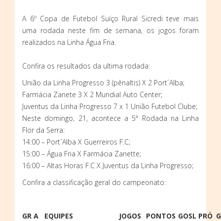
A 6º Copa de Futebol Suíço Rural Sicredi teve mais
uma rodada neste fim de semana, os jogos foram
realizados na Linha Água Fria.
Confira os resultados da ultima rodada:
União da Linha Progresso 3 (pênaltis) X 2 Port´Alba;
Farmácia Zanete 3 X 2 Mundial Auto Center;
Juventus da Linha Progresso 7 x 1 União Futebol Clube;
Neste domingo, 21, acontece a 5ª Rodada na Linha
Flor da Serra:
14:00 – Port´Alba X Guerreiros F.C;
15:00 – Água Fria X Farmácia Zanette;
16:00 – Altas Horas F.C X Juventus da Linha Progresso;
Confira a classificação geral do campeonato:
GR A
EQUIPES
JOGOS
PONTOS
GOSL PRÓ
G