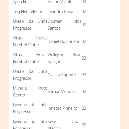
Água Fria
Edson Vizioli
03
Teq Net Telecom
Leandro Rosa
02
União da Linha
Sidimar dos
02
Progresso
Santos
Altas Horas
Daniel dos Bueno
02
Futebol Clube
Altas Horas
Welligton Ryan
02
Futebol Clube
Spagnol
União da Linha
Cassio Zaparte
02
Progresso
Mundial Auto
Gilmar Mendes
02
Center
Juventus da Linha
Jonatas Pinheiro
02
Progresso
Juventus da Linha
Kesy Dhoni
02
Progresso
Marcos