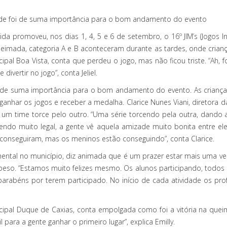
dade foi de suma importância para o bom andamento do evento
a promoveu, nos dias 1, 4, 5 e 6 de setembro, o 16º JIM’s (Jogos Inf
queimada, categoria A e B aconteceram durante as tardes, onde crian
icipal Boa Vista, conta que perdeu o jogo, mas não ficou triste. “Ah,
ivertir no jogo”, conta Jeliel.
foi de suma importância para o bom andamento do evento. As criança
nhar os jogos e receber a medalha. Clarice Nunes Viani, diretora da
 um time torce pelo outro. “Uma série torcendo pela outra, dando 
ndo muito legal, a gente vê aquela amizade muito bonita entre ele
 conseguiram, mas os meninos estão conseguindo”, conta Clarice.
ental no município, diz animada que é um prazer estar mais uma ve
eso. “Estamos muito felizes mesmo. Os alunos participando, todos m
arabéns por terem participado. No início de cada atividade os pr
icipal Duque de Caxias, conta empolgada como foi a vitória na queim
l para a gente ganhar o primeiro lugar”, explica Emilly.