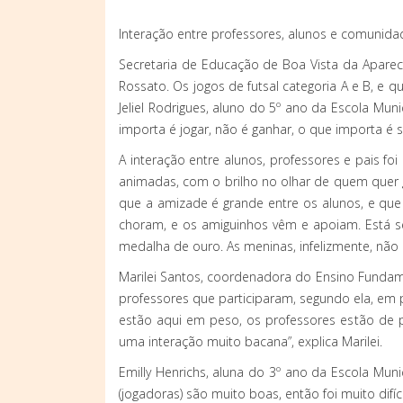
Interação entre professores, alunos e comuni
Secretaria de Educação de Boa Vista da Aparecid
Rossato. Os jogos de futsal categoria A e B, e 
Jeliel Rodrigues, aluno do 5º ano da Escola Mun
importa é jogar, não é ganhar, o que importa é se d
A interação entre alunos, professores e pais 
animadas, com o brilho no olhar de quem quer ga
que a amizade é grande entre os alunos, e que
choram, e os amiguinhos vêm e apoiam. Está se
medalha de ouro. As meninas, infelizmente, não
Marilei Santos, coordenadora do Ensino Fundam
professores que participaram, segundo ela, em p
estão aqui em peso, os professores estão de p
uma interação muito bacana”, explica Marilei.
Emilly Henrichs, aluna do 3º ano da Escola Mun
(jogadoras) são muito boas, então foi muito difíci