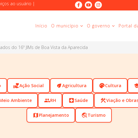
viços ao usuário
|
Início
O município
O governo
Portal d
ltados do 16º JIMs de Boa Vista da Aparecida
o
volunteer_activism
Ação Social
eco
Agricultura
palette
Cultura
scho
Meio Ambiente
people
RH
local_hospital
Saúde
construction
Viação e Obra
map
Planejamento
travel_explore
Turismo