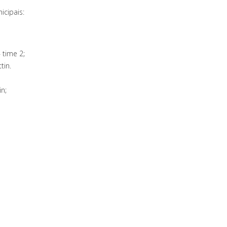
icipais:
 time 2;
tin.
in;