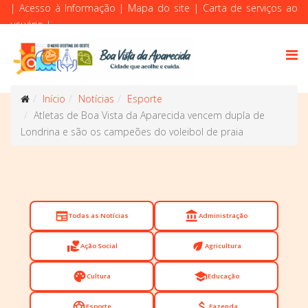
|
Acesso à Informação
|
Mapa do site
|
Carta de serviços ao
usuário
|
Início
Notícias
Esporte
Atletas de Boa Vista da Aparecida vencem dupla de
Londrina e são os campeões do voleibol de praia
newspaper
account_balance
Todas as Notícias
Administração
volunteer_activism
eco
Ação Social
Agricultura
palette
school
Cultura
Educação
sports_soccer
attach_money
Esporte
Fazenda