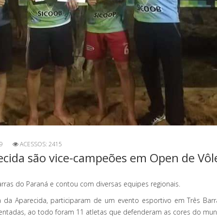
9
ACESSOS: 2415
recida são vice-campeões em Open de Vôle
rras do Paraná e contou com diversas equipes regionais.
a da Aparecida, participaram de um evento esportivo em Três Barr
entadas, ao todo foram 11 atletas que defenderam as cores do muni