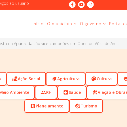
viços ao usuário
|
Início
O município
O governo
Portal d
Vista da Aparecida são vice-campeões em Open de Vôlei de Areia
o
volunteer_activism
Ação Social
eco
Agricultura
palette
Cultura
scho
Meio Ambiente
people
RH
local_hospital
Saúde
construction
Viação e Obra
map
Planejamento
travel_explore
Turismo