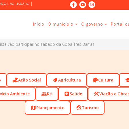
viços ao usuário
|
Início
O município
O governo
Portal d
ista vão participar no sábado da Copa Três Barras
o
volunteer_activism
Ação Social
eco
Agricultura
palette
Cultura
scho
Meio Ambiente
people
RH
local_hospital
Saúde
construction
Viação e Obra
map
Planejamento
travel_explore
Turismo