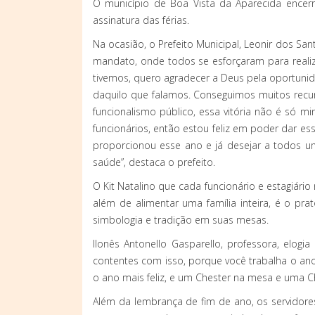
O município de Boa Vista da Aparecida encerro
assinatura das férias.
Na ocasião, o Prefeito Municipal, Leonir dos Sa
mandato, onde todos se esforçaram para realiz
tivemos, quero agradecer a Deus pela oportunid
daquilo que falamos. Conseguimos muitos rec
funcionalismo público, essa vitória não é só m
funcionários, então estou feliz em poder dar 
proporcionou esse ano e já desejar a todos um 
saúde”, destaca o prefeito.
O Kit Natalino que cada funcionário e estagiár
além de alimentar uma família inteira, é o pr
simbologia e tradição em suas mesas.
Ilonês Antonello Gasparello, professora, elog
contentes com isso, porque você trabalha o ano
o ano mais feliz, e um Chester na mesa e uma C
Além da lembrança de fim de ano, os servidore