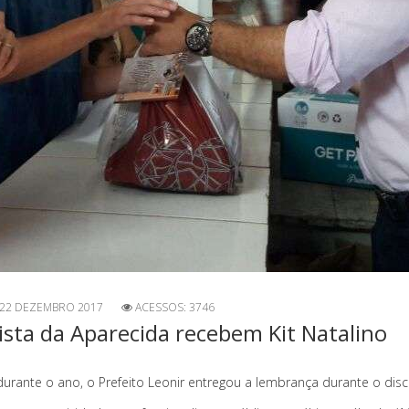
22 DEZEMBRO 2017
ACESSOS: 3746
ista da Aparecida recebem Kit Natalino
urante o ano, o Prefeito Leonir entregou a lembrança durante o di