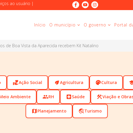
viços ao usuário
|
Início
O município
O governo
Portal d
cos de Boa Vista da Aparecida recebem Kit Natalino
o
volunteer_activism
Ação Social
eco
Agricultura
palette
Cultura
scho
Meio Ambiente
people
RH
local_hospital
Saúde
construction
Viação e Obra
map
Planejamento
travel_explore
Turismo