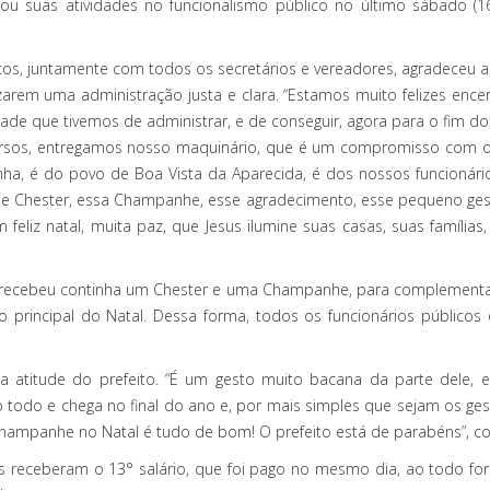
u suas atividades no funcionalismo público no último sábado (16
ntos, juntamente com todos os secretários e vereadores, agradeceu 
arem uma administração justa e clara. “Estamos muito felizes enc
ade que tivemos de administrar, e de conseguir, agora para o fim do
ursos, entregamos nosso maquinário, que é um compromisso com o 
inha, é do povo de Boa Vista da Aparecida, é dos nossos funcionár
esse Chester, essa Champanhe, esse agradecimento, esse pequeno ge
feliz natal, muita paz, que Jesus ilumine suas casas, suas famíli
io recebeu continha um Chester e uma Champanhe, para complementar 
ato principal do Natal. Dessa forma, todos os funcionários público
ia a atitude do prefeito. “É um gesto muito bacana da parte dele,
 todo e chega no final do ano e, por mais simples que sejam os gest
hampanhe no Natal é tudo de bom! O prefeito está de parabéns”, con
s receberam o 13° salário, que foi pago no mesmo dia, ao todo for