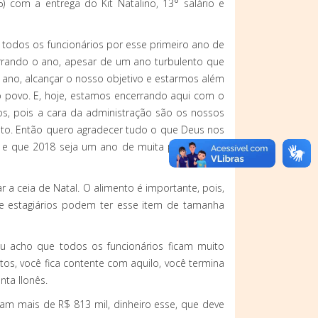
) com a entrega do Kit Natalino, 13° salário e
a todos os funcionários por esse primeiro ano de
errando o ano, apesar de um ano turbulento que
 ano, alcançar o nosso objetivo e estarmos além
povo. E, hoje, estamos encerrando aqui com o
ios, pois a cara da administração são os nossos
sto. Então quero agradecer tudo o que Deus nos
as, e que 2018 seja um ano de muita paz e muita
a ceia de Natal. O alimento é importante, pois,
s e estagiários podem ter esse item de tamanha
 eu acho que todos os funcionários ficam muito
os, você fica contente com aquilo, você termina
ta Ilonês.
am mais de R$ 813 mil, dinheiro esse, que deve