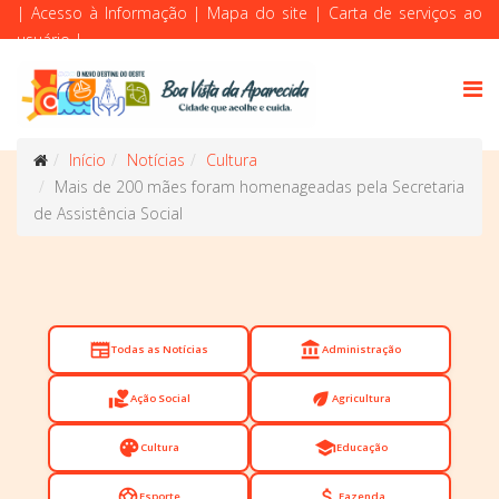
|
Acesso à Informação
|
Mapa do site
|
Carta de serviços ao
usuário
|
Início
Notícias
Cultura
Mais de 200 mães foram homenageadas pela Secretaria
de Assistência Social
newspaper
account_balance
Todas as Notícias
Administração
volunteer_activism
eco
Ação Social
Agricultura
palette
school
Cultura
Educação
sports_soccer
attach_money
Esporte
Fazenda