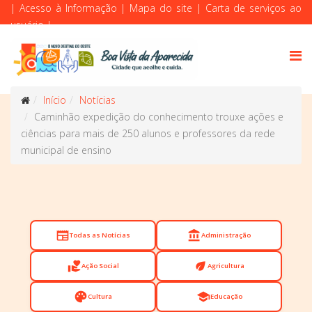
|
Acesso à Informação
|
Mapa do site
|
Carta de serviços ao
usuário
|
Início
Notícias
Caminhão expedição do conhecimento trouxe ações e
ciências para mais de 250 alunos e professores da rede
municipal de ensino
newspaper
account_balance
Todas as Notícias
Administração
volunteer_activism
eco
Ação Social
Agricultura
palette
school
Cultura
Educação