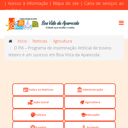
|
Acesso à Informação
|
Mapa do site
|
Carta de serviços ao
usuário
|
Início
Notícias
Agricultura
O PIA – Programa de inseminação Artificial de bovino
leiteiro é um sucesso em Boa Vista da Aparecida
newspaper
account_balance
Todas as Notícias
Administração
volunteer_activism
eco
Ação Social
Agricultura
palette
school
Cultura
Educação
sports_soccer
attach_money
Esporte
Fazenda