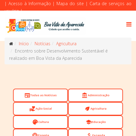
|
Acesso à Informação
|
Mapa do site
|
Carta de serviços ao
usuário
|
Início
Notícias
Agricultura
Encontro sobre Desenvolvimento Sustentável é
realizado em Boa Vista da Aparecida
newspaper
account_balance
Todas as Notícias
Administração
volunteer_activism
eco
Ação Social
Agricultura
palette
school
Cultura
Educação
sports_soccer
attach_money
Esporte
Fazenda