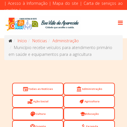
|
Acesso à Informação
|
Mapa do site
|
Carta de serviços ao
usuário
|
Início
Notícias
Administração
Município recebe veículos para atendimento primário
em saúde e equipamentos para a agricultura
newspaper
account_balance
Todas as Notícias
Administração
volunteer_activism
eco
Ação Social
Agricultura
palette
school
Cultura
Educação
sports_soccer
attach_money
Esporte
Fazenda