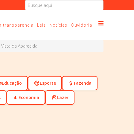
a transparência
Leis
Notícias
Ouvidoria
 Vista da Aparecida
ol
Educação
sports_soccer
Esporte
attach_money
Fazenda
s
bar_chart
Economia
beach_access
Lazer