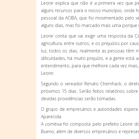
Leonir explica que não é a primeira vez que 
alguns recursos para o nosso município, onde 
pessoal da ACIBA, que foi movimentado pelo 
alguns dias, mas foi marcado mais uma porque m
Leonir conta que vai exigir uma resposta da C
agricultura, entre outros, e os prejuízos por c
luz, todos os dias, realmente as pessoas têm m
dificuldades, há muito prejuízo, e a gente es
entendimento, para que melhore cada vez mais, e
Leonir.
Segundo o vereador Renato Chernhack, o direto
próximos 15 dias. Serão feitos relatórios sob
devidas providências serão tomadas.
O grupo de empresários e autoridades espera 
Aparecida.
A comitiva foi composta pelo prefeito Leonir d
Bueno, além de diversos empresários e represe