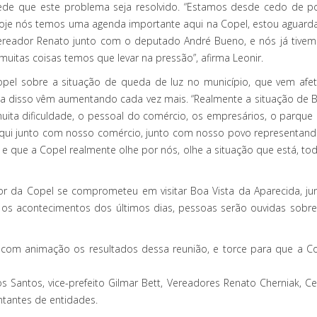
pede que este problema seja resolvido. “Estamos desde cedo de 
hoje nós temos uma agenda importante aqui na Copel, estou aguarda
vereador Renato junto com o deputado André Bueno, e nós já tive
uitas coisas temos que levar na pressão”, afirma Leonir.
opel sobre a situação de queda de luz no município, que vem afet
ausa disso vêm aumentando cada vez mais. “Realmente a situação de Boa
uita dificuldade, o pessoal do comércio, os empresários, o parque i
tá aqui junto com nosso comércio, junto com nosso povo representan
 que a Copel realmente olhe por nós, olhe a situação que está, tod
r da Copel se comprometeu em visitar Boa Vista da Aparecida, ju
re os acontecimentos dos últimos dias, pessoas serão ouvidas sobr
com animação os resultados dessa reunião, e torce para que a Cop
os Santos, vice-prefeito Gilmar Bett, Vereadores Renato Cherniak, 
ntantes de entidades.