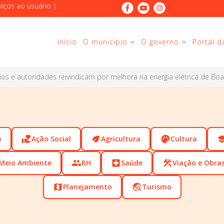
viços ao usuário
|
Início
O município
O governo
Portal d
os e autoridades reivindicam por melhora na energia elétrica de Boa
o
volunteer_activism
Ação Social
eco
Agricultura
palette
Cultura
scho
Meio Ambiente
people
RH
local_hospital
Saúde
construction
Viação e Obra
map
Planejamento
travel_explore
Turismo