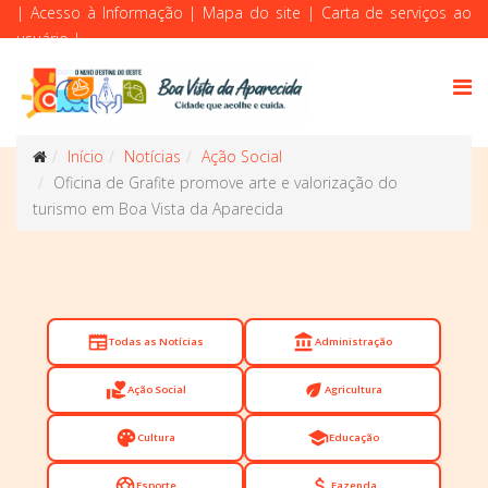
|
Acesso à Informação
|
Mapa do site
|
Carta de serviços ao
usuário
|
Início
Notícias
Ação Social
Oficina de Grafite promove arte e valorização do
turismo em Boa Vista da Aparecida
newspaper
account_balance
Todas as Notícias
Administração
volunteer_activism
eco
Ação Social
Agricultura
palette
school
Cultura
Educação
sports_soccer
attach_money
Esporte
Fazenda