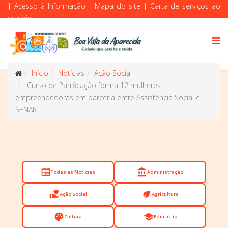
|
Acesso à Informação
|
Mapa do site
|
Carta de serviços ao
usuário
|
Início
Notícias
Ação Social
Curso de Panificação forma 12 mulheres
empreendedoras em parceria entre Assistência Social e
SENAR
newspaper
account_balance
Todas as Notícias
Administração
volunteer_activism
eco
Ação Social
Agricultura
palette
school
Cultura
Educação