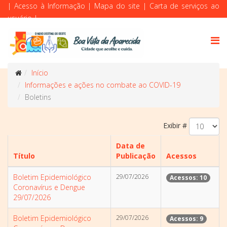
|
Acesso à Informação
|
Mapa do site
|
Carta de serviços ao
usuário
|
Início
Informações e ações no combate ao COVID-19
Boletins
Exibir #
Data de
Título
Publicação
Acessos
Boletim Epidemiológico
29/07/2026
Acessos: 10
Coronavírus e Dengue
29/07/2026
Boletim Epidemiológico
29/07/2026
Acessos: 9