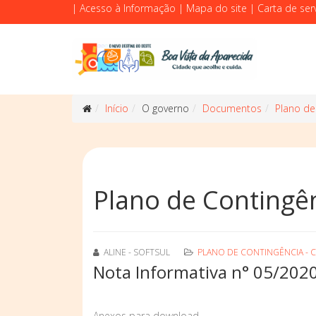
|
Acesso à Informação
|
Mapa do site
|
Carta de ser
Início
O governo
Documentos
Plano de
Plano de Contingê
ALINE - SOFTSUL
PLANO DE CONTINGÊNCIA - C
Nota Informativa n° 05/202
Anexos para download