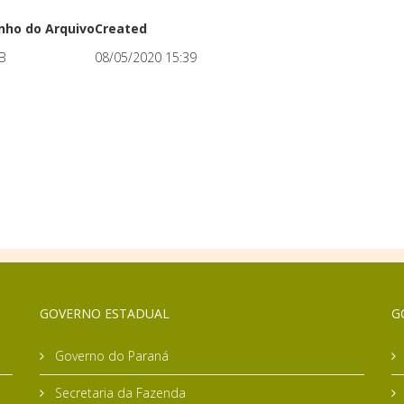
ho do Arquivo
Created
B
08/05/2020 15:39
GOVERNO ESTADUAL
G
Governo do Paraná
Secretaria da Fazenda