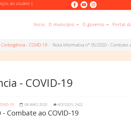
viços ao usuário
|
Início
O município
O governo
Portal d
 Contingência - COVID-19
Nota Informativa n° 05/2020 - Combate 
ncia - COVID-19
OVID-19
08 MAIO 2020
ACESSOS: 2422
0 - Combate ao COVID-19